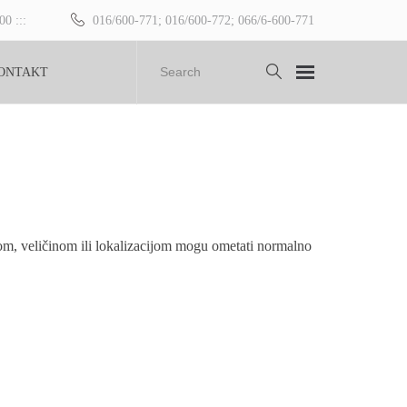
00 :::
016/600-771; 016/600-772; 066/6-600-771
ONTAKT
vom, veličinom ili lokalizacijom mogu ometati normalno