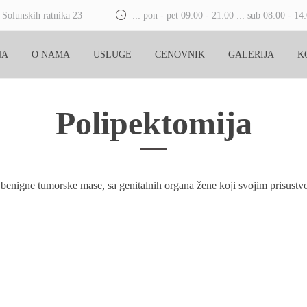
Solunskih ratnika 23
::: pon - pet 09:00 - 21:00 ::: sub 08:00 - 14:
NA
O NAMA
USLUGE
CENOVNIK
GALERIJA
K
Polipektomija
 benigne tumorske mase, sa genitalnih organa žene koji svojim prisust